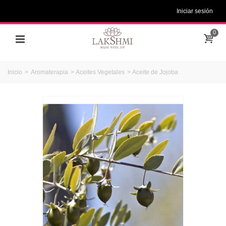
Iniciar sesión
0
Inicio
>
Aromaterapia
>
Aceites Vegetales
>
Aceite de Jojoba