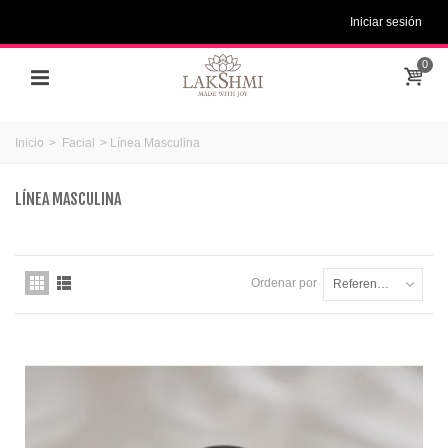
Iniciar sesión
0
Inicio
>
Facial
>
Línea Masculina
LÍNEA MASCULINA
Ordenar por
Referencia: la más baja primero