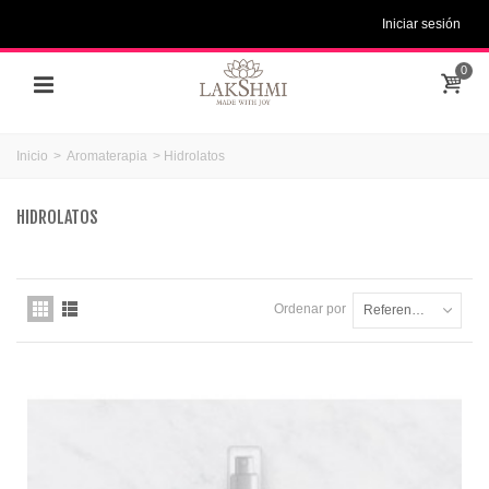
Iniciar sesión
0
Inicio
>
Aromaterapia
>
Hidrolatos
HIDROLATOS
Ordenar por
Referencia: la más baja primero