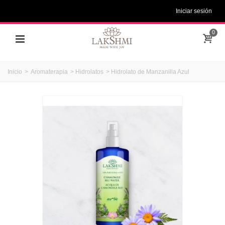
Iniciar sesión
0
Inicio
>
Aromaterapia
>
Hidrolatos
>
Hidrolato de Manzanilla Azul