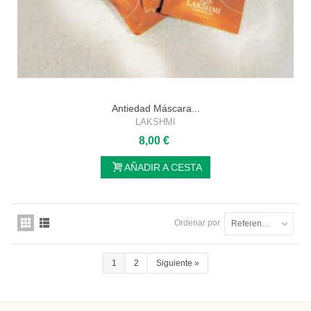
Antiedad Máscara...
LAKSHMI
8,00 €
AÑADIR A CESTA
Ordenar por
Referencia: la más baja primero
1
2
Siguiente
»