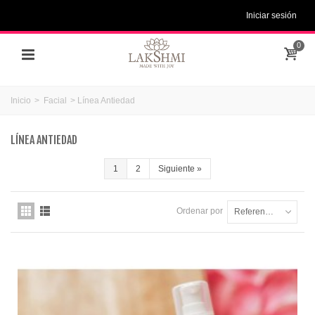
Iniciar sesión
0
Inicio
>
Facial
>
Línea Antiedad
LÍNEA ANTIEDAD
1
2
Siguiente
»
Ordenar por
Referencia: la más baja primero