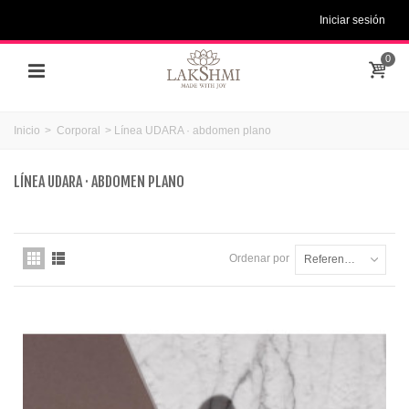
Iniciar sesión
0
Inicio
>
Corporal
>
Línea UDARA · abdomen plano
LÍNEA UDARA · ABDOMEN PLANO
Ordenar por
Referencia: la más baja primero