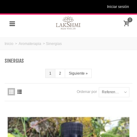
Iniciar sesión
0
Inicio
>
Aromaterapia
>
Sinergias
SINERGIAS
1
2
Siguiente
»
Ordenar por
Referencia: la más baja primero