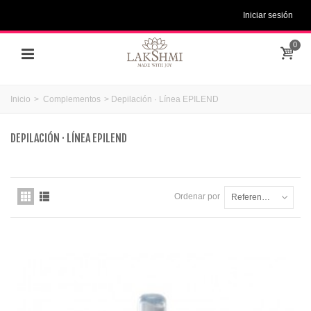
Iniciar sesión
0
Inicio
>
Complementos
>
Depilación · Línea EPILEND
DEPILACIÓN · LÍNEA EPILEND
Ordenar por
Referencia: la más baja primero