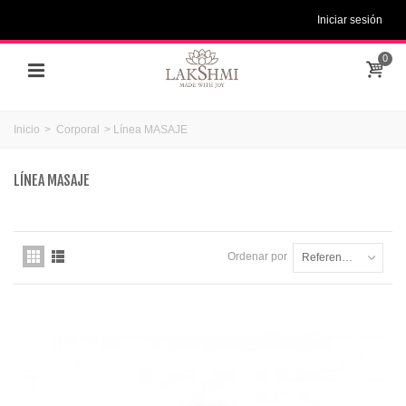
Iniciar sesión
0
Inicio
>
Corporal
>
Línea MASAJE
LÍNEA MASAJE
Ordenar por
Referencia: la más baja primero