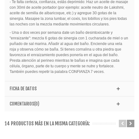
- Te falta certeza, confianza, estás deprimido: Haz un aceite de masaje
con 30ml de aceite portador (por ejemplo: aceite neutro de Lakshmi,
aceite de semilla de albaricoque, etc.) y agregue 30 gotas de la
sinergia. Masajee la zona lumbar, el coxis, los tobillos y los pies todas
las noches con la mezcla mediante movimientos circulares.
- Una o dos veces por semana date un baño desintoxicante y
"enraizante": mezcla 6 gotas de sinergia con 1 cucharada de miel o un
puñado de sal marina. Añadir al agua del baño. Enciende una vela
roja y observa cómo se baña. Si tienes cornalina u otra piedra que
favorezca el enraizamiento puedes ponerla en el agua del baño.
Presta atención al perineo mientras te bañas e imagina que cada
célula, órgano, parte de tu cuerpo y mente se nutre y fortalece.
También puedes repetir la palabra CONFIANZA 7 veces.
FICHA DE DATOS
COMENTARIOS(0)
14 PRODUCTOS MÁS EN LA MISMA CATEGORÍA: