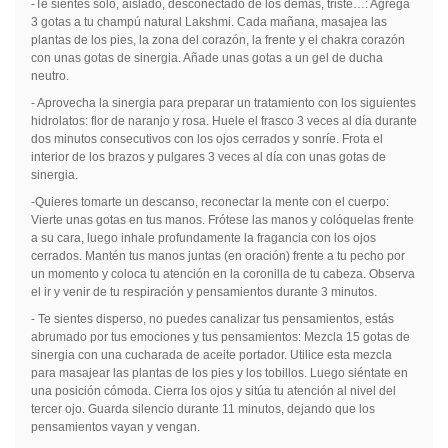
-Te sientes solo, aislado, desconectado de los demás, triste…: Agrega
3 gotas a tu champú natural Lakshmi. Cada mañana, masajea las
plantas de los pies, la zona del corazón, la frente y el chakra corazón
con unas gotas de sinergia. Añade unas gotas a un gel de ducha
neutro.
- Aprovecha la sinergia para preparar un tratamiento con los siguientes
hidrolatos: flor de naranjo y rosa. Huele el frasco 3 veces al día durante
dos minutos consecutivos con los ojos cerrados y sonríe. Frota el
interior de los brazos y pulgares 3 veces al día con unas gotas de
sinergia.
-Quieres tomarte un descanso, reconectar la mente con el cuerpo:
Vierte unas gotas en tus manos. Frótese las manos y colóquelas frente
a su cara, luego inhale profundamente la fragancia con los ojos
cerrados. Mantén tus manos juntas (en oración) frente a tu pecho por
un momento y coloca tu atención en la coronilla de tu cabeza. Observa
el ir y venir de tu respiración y pensamientos durante 3 minutos.
- Te sientes disperso, no puedes canalizar tus pensamientos, estás
abrumado por tus emociones y tus pensamientos: Mezcla 15 gotas de
sinergia con una cucharada de aceite portador. Utilice esta mezcla
para masajear las plantas de los pies y los tobillos. Luego siéntate en
una posición cómoda. Cierra los ojos y sitúa tu atención al nivel del
tercer ojo. Guarda silencio durante 11 minutos, dejando que los
pensamientos vayan y vengan.