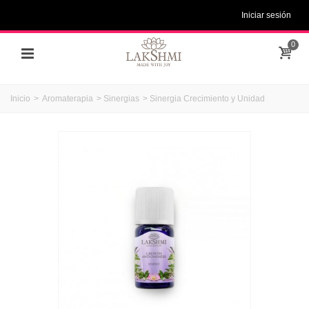
Iniciar sesión
0
Inicio
>
Aromaterapia
>
Sinergias
>
Sinergia Crecimiento y Unidad